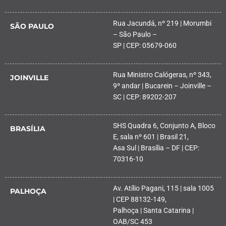
Rua Jacundá, nº 219 | Morumbi
SÃO PAULO
– São Paulo –
SP | CEP: 05679-060
Rua Ministro Calógeras, nº 343,
JOINVILLE
9º andar | Bucarein – Joinville –
SC | CEP: 89202-207
SHS Quadra 6, Conjunto A, Bloco
BRASÍLIA
E, sala nº 601 | Brasil 21,
Asa Sul | Brasília – DF | CEP:
70316-10
Av. Atílio Pagani, 115 | sala 1005
PALHOÇA
| CEP 88132-149,
Palhoça | Santa Catarina |
OAB/SC 453