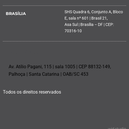
SHS Quadra 6, Conjunto A, Bloco
BRASÍLIA
E, sala nº 601 | Brasil 21,
Asa Sul | Brasília – DF | CEP:
70316-10
PALHOÇA
Av. Atílio Pagani, 115 | sala 1005 | CEP 88132-149,
Palhoça | Santa Catarina | OAB/SC 453
Todos os direitos reservados
wid.studio