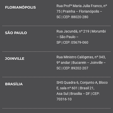
Rua Profª Maria Julia Franco, nº
FLORIANÓPOLIS
75 | Prainha – Florianópolis –
SC | CEP: 88020-280
Rua Jacundá, nº 219 | Morumbi
SÃO PAULO
– São Paulo –
SP | CEP: 05679-060
Rua Ministro Calógeras, nº 343,
JOINVILLE
9º andar | Bucarein – Joinville –
SC | CEP: 89202-207
SHS Quadra 6, Conjunto A, Bloco
BRASÍLIA
E, sala nº 601 | Brasil 21,
Asa Sul | Brasília – DF | CEP:
70316-10