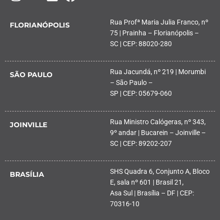
Rua Profª Maria Julia Franco, nº
FLORIANÓPOLIS
75 | Prainha – Florianópolis –
SC | CEP: 88020-280
Rua Jacundá, nº 219 | Morumbi
SÃO PAULO
– São Paulo –
SP | CEP: 05679-060
Rua Ministro Calógeras, nº 343,
JOINVILLE
9º andar | Bucarein – Joinville –
SC | CEP: 89202-207
SHS Quadra 6, Conjunto A, Bloco
BRASÍLIA
E, sala nº 601 | Brasil 21,
Asa Sul | Brasília – DF | CEP:
70316-10