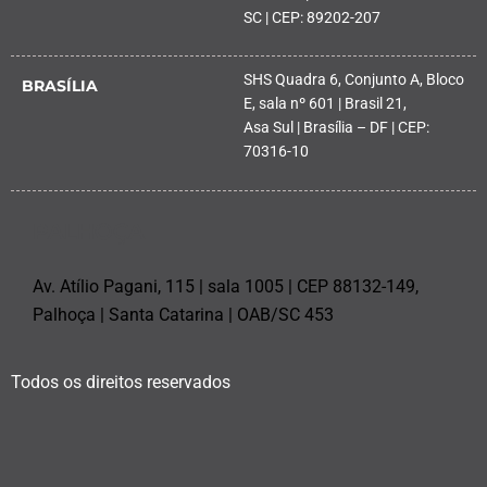
SC | CEP: 89202-207
SHS Quadra 6, Conjunto A, Bloco
BRASÍLIA
E, sala nº 601 | Brasil 21,
Asa Sul | Brasília – DF | CEP:
70316-10
PALHOÇA
Av. Atílio Pagani, 115 | sala 1005 | CEP 88132-149,
Palhoça | Santa Catarina | OAB/SC 453
Todos os direitos reservados