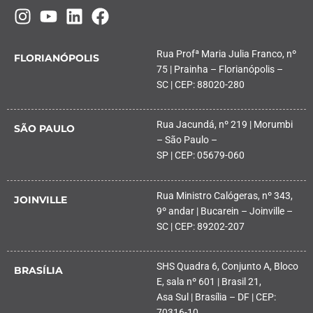
Rua Profª Maria Julia Franco, nº
FLORIANÓPOLIS
75 | Prainha – Florianópolis –
SC | CEP: 88020-280
Rua Jacundá, nº 219 | Morumbi
SÃO PAULO
– São Paulo –
SP | CEP: 05679-060
Rua Ministro Calógeras, nº 343,
JOINVILLE
9º andar | Bucarein – Joinville –
SC | CEP: 89202-207
SHS Quadra 6, Conjunto A, Bloco
BRASÍLIA
E, sala nº 601 | Brasil 21,
Asa Sul | Brasília – DF | CEP:
70316-10