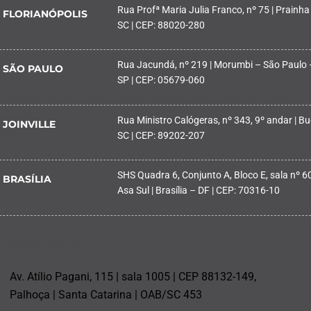
Rua Profª Maria Julia Franco, nº 75 | Prainha
FLORIANÓPOLIS
SC | CEP: 88020-280
Rua Jacundá, nº 219 | Morumbi – São Paulo 
SÃO PAULO
SP | CEP: 05679-060
Rua Ministro Calógeras, nº 343, 9º andar | Buc
JOINVILLE
SC | CEP: 89202-207
SHS Quadra 6, Conjunto A, Bloco E, sala nº 601
BRASÍLIA
Asa Sul | Brasília – DF | CEP: 70316-10
PALHOÇA
Av. Atílio Pagani, 115 | sala 1005 | CEP 88132-149,
Palhoça | Santa Catarina | OAB/SC 453