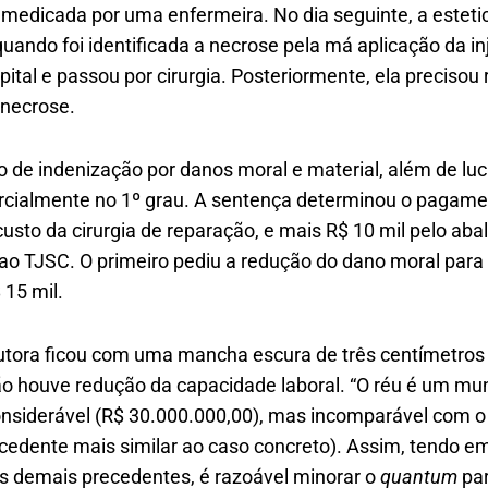
 medicada por uma enfermeira. No dia seguinte, a esteti
ndo foi identificada a necrose pela má aplicação da inj
al e passou por cirurgia. Posteriormente, ela precisou re
a necrose.
ão de indenização por danos moral e material, além de lu
rcialmente no 1º grau. A sentença determinou o pagamen
custo da cirurgia de reparação, e mais R$ 10 mil pelo aba
 ao TJSC. O primeiro pediu a redução do dano moral para 
 15 mil.
autora ficou com uma mancha escura de três centímetros 
não houve redução da capacidade laboral. “O réu é um mun
siderável (R$ 30.000.000,00), mas incomparável com o
ecedente mais similar ao caso concreto). Assim, tendo em
 demais precedentes, é razoável minorar o
quantum
par