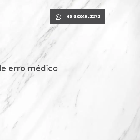
48 98845.2272
 de erro médico