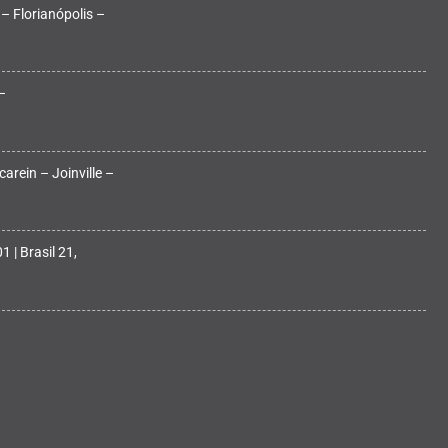
 – Florianópolis –
–
arein – Joinville –
 | Brasil 21,