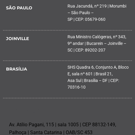
Rua Jacundá, nº 219 | Morumbi
SÃO PAULO
– São Paulo –
SP | CEP: 05679-060
Rua Ministro Calógeras, nº 343,
JOINVILLE
9º andar | Bucarein – Joinville –
SC | CEP: 89202-207
SHS Quadra 6, Conjunto A, Bloco
BRASÍLIA
E, sala nº 601 | Brasil 21,
Asa Sul | Brasília – DF | CEP:
70316-10
PALHOÇA
Av. Atílio Pagani, 115 | sala 1005 | CEP 88132-149,
Palhoça | Santa Catarina | OAB/SC 453