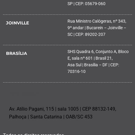
SP | CEP: 05679-060
Rua Ministro Calógeras, nº 343,
JOINVILLE
9º andar | Bucarein – Joinville –
SC | CEP: 89202-207
SHS Quadra 6, Conjunto A, Bloco
BRASÍLIA
E, sala nº 601 | Brasil 21,
Asa Sul | Brasília – DF | CEP:
70316-10
PALHOÇA
Av. Atílio Pagani, 115 | sala 1005 | CEP 88132-149,
Palhoça | Santa Catarina | OAB/SC 453