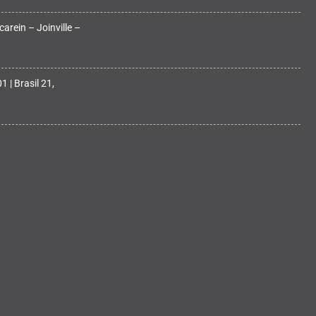
arein – Joinville –
 | Brasil 21,