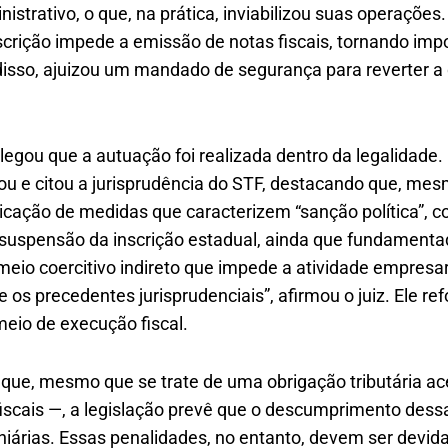
istrativo, o que, na prática, inviabilizou suas operaçõ
crição impede a emissão de notas fiscais, tornando impo
 disso, ajuizou um mandado de segurança para reverter a
legou que a autuação foi realizada dentro da legalidade.
u e citou a jurisprudência do STF, destacando que, me
plicação de medidas que caracterizem “sanção política”, 
 suspensão da inscrição estadual, ainda que fundament
 meio coercitivo indireto que impede a atividade empresar
e os precedentes jurisprudenciais”, afirmou o juiz. Ele r
meio de execução fiscal.
 que, mesmo que se trate de uma obrigação tributária a
fiscais —, a legislação prevê que o descumprimento des
niárias. Essas penalidades, no entanto, devem ser devi