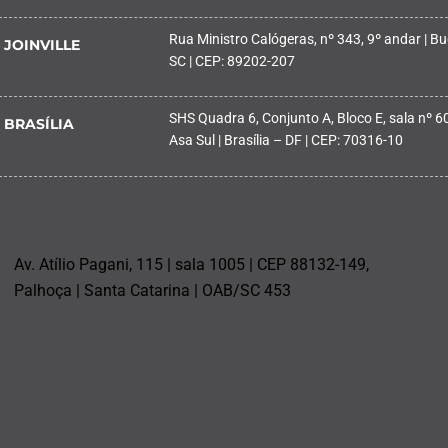
Rua Ministro Calógeras, nº 343, 9º andar | Buc
JOINVILLE
SC | CEP: 89202-207
SHS Quadra 6, Conjunto A, Bloco E, sala nº 601
BRASÍLIA
Asa Sul | Brasília – DF | CEP: 70316-10
PALHOÇA
Av. Atílio Pagani, 115 | sala 1005 | CEP 88132-149,
Palhoça | Santa Catarina | OAB/SC 453