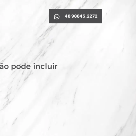
48 98845.2272
ão pode incluir