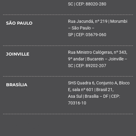
SC | CEP: 88020-280
Rua Jacundá, nº 219 | Morumbi
SÃO PAULO
– São Paulo –
SP | CEP: 05679-060
Rua Ministro Calógeras, nº 343,
JOINVILLE
9º andar | Bucarein – Joinville –
SC | CEP: 89202-207
SHS Quadra 6, Conjunto A, Bloco
BRASÍLIA
E, sala nº 601 | Brasil 21,
Asa Sul | Brasília – DF | CEP:
70316-10
PALHOÇA