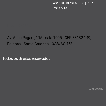
Asa Sul | Brasília – DF | CEP:
70316-10
PALHOÇA
Av. Atílio Pagani, 115 | sala 1005 | CEP 88132-149,
Palhoça | Santa Catarina | OAB/SC 453
Todos os direitos reservados
wid.studio