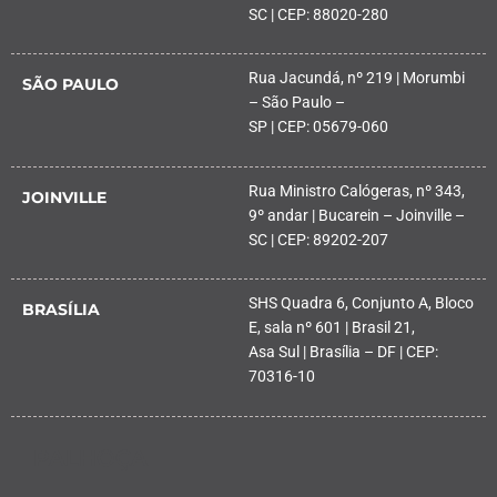
SC | CEP: 88020-280
Rua Jacundá, nº 219 | Morumbi
SÃO PAULO
– São Paulo –
SP | CEP: 05679-060
Rua Ministro Calógeras, nº 343,
JOINVILLE
9º andar | Bucarein – Joinville –
SC | CEP: 89202-207
SHS Quadra 6, Conjunto A, Bloco
BRASÍLIA
E, sala nº 601 | Brasil 21,
Asa Sul | Brasília – DF | CEP:
70316-10
PALHOÇA