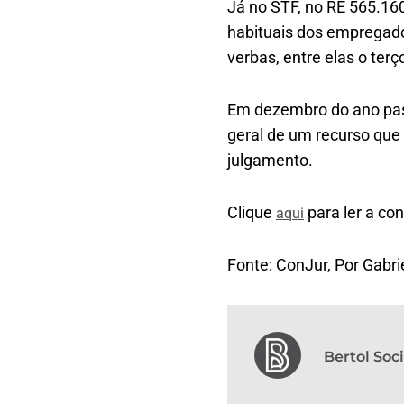
Já no STF, no RE 565.160
habituais dos empregado
verbas, entre elas o terç
Em dezembro do ano pass
geral de um recurso que
julgamento.
Clique
para ler a co
aqui
Fonte: ConJur, Por Gabri
Bertol So