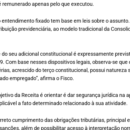
 é remunerado apenas pelo que executou.
entendimento fixado tem base em leis sobre o assunto.
tribuição previdenciária, ao modelo tradicional da Consol
 e do seu adicional constitucional é expressamente previs
9. Com base nesses dispositivos legais, observa-se que 
rias, acrescido do terço constitucional, possui natureza sa
rado empregado”, afirma o Fisco.
etivo da Receita é orientar é dar segurança jurídica na a
aplicável a fato determinado relacionado à sua atividade.
correto cumprimento das obrigações tributárias, principal e
sanções, além de possibilitar acesso à interpretação no