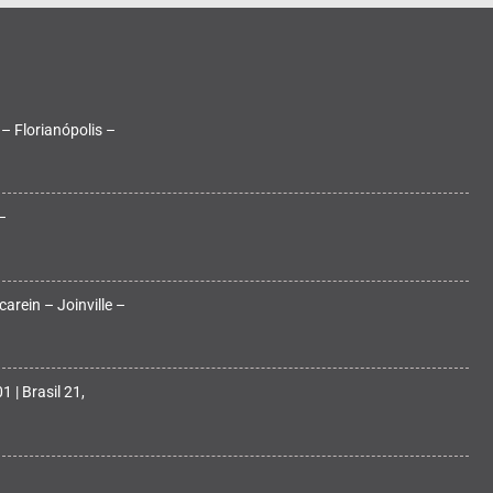
 – Florianópolis –
–
arein – Joinville –
 | Brasil 21,