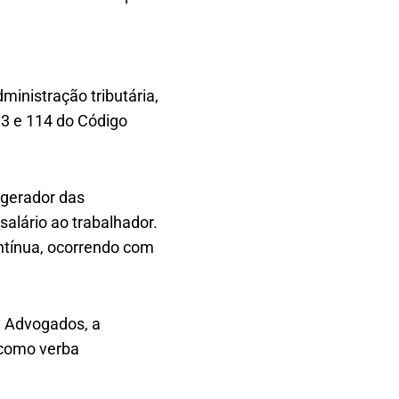
inistração tributária,
13 e 114 do Código
 gerador das
alário ao trabalhador.
ontínua, ocorrendo com
l Advogados, a
 como verba