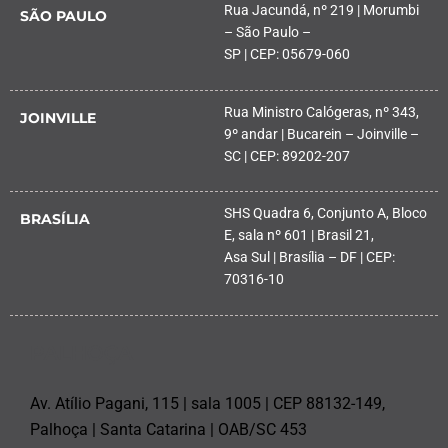
Rua Jacundá, nº 219 | Morumbi
SÃO PAULO
– São Paulo –
SP | CEP: 05679-060
Rua Ministro Calógeras, nº 343,
JOINVILLE
9º andar | Bucarein – Joinville –
SC | CEP: 89202-207
SHS Quadra 6, Conjunto A, Bloco
BRASÍLIA
E, sala nº 601 | Brasil 21,
Asa Sul | Brasília – DF | CEP:
70316-10
PALHOÇA
Av. Atílio Pagani, 115 | sala 1005 | CEP 88132-149,
Palhoça | Santa Catarina | OAB/SC 453