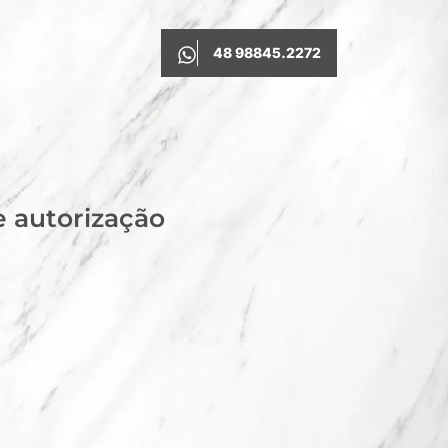
48 98845.2272
e autorização