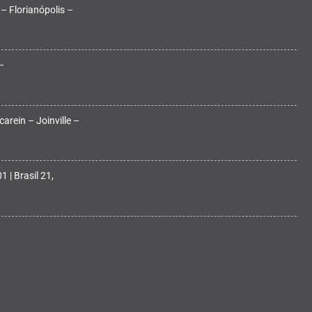
 – Florianópolis –
–
arein – Joinville –
 | Brasil 21,