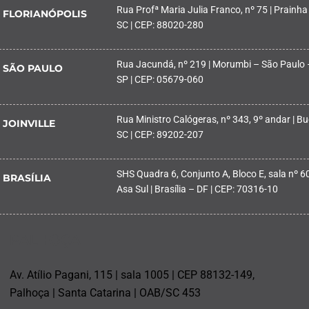
Rua Profª Maria Julia Franco, nº 75 | Prainha
FLORIANÓPOLIS
SC | CEP: 88020-280
Rua Jacundá, nº 219 | Morumbi – São Paulo 
SÃO PAULO
SP | CEP: 05679-060
Rua Ministro Calógeras, nº 343, 9º andar | Buc
JOINVILLE
SC | CEP: 89202-207
SHS Quadra 6, Conjunto A, Bloco E, sala nº 601
BRASÍLIA
Asa Sul | Brasília – DF | CEP: 70316-10
PALHOÇA
Av. Atílio Pagani, 115 | sala 1005 | CEP 88132-149,
Palhoça | Santa Catarina | OAB/SC 453