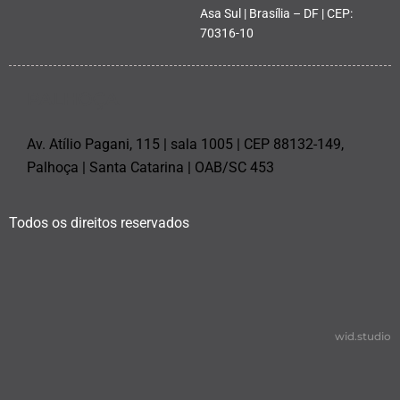
Asa Sul | Brasília – DF | CEP:
70316-10
PALHOÇA
Av. Atílio Pagani, 115 | sala 1005 | CEP 88132-149,
Palhoça | Santa Catarina | OAB/SC 453
Todos os direitos reservados
wid.studio