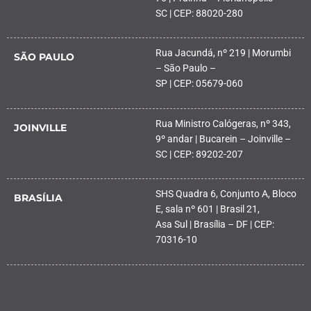
SC | CEP: 88020-280
Rua Jacundá, nº 219 | Morumbi
SÃO PAULO
– São Paulo –
SP | CEP: 05679-060
Rua Ministro Calógeras, nº 343,
JOINVILLE
9º andar | Bucarein – Joinville –
SC | CEP: 89202-207
SHS Quadra 6, Conjunto A, Bloco
BRASÍLIA
E, sala nº 601 | Brasil 21,
Asa Sul | Brasília – DF | CEP:
70316-10
PALHOÇA