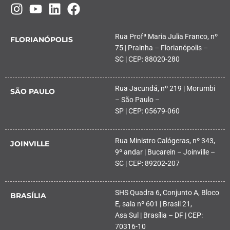
Rua Profª Maria Julia Franco, nº
FLORIANÓPOLIS
75 | Prainha – Florianópolis –
SC | CEP: 88020-280
Rua Jacundá, nº 219 | Morumbi
SÃO PAULO
– São Paulo –
SP | CEP: 05679-060
Rua Ministro Calógeras, nº 343,
JOINVILLE
9º andar | Bucarein – Joinville –
SC | CEP: 89202-207
SHS Quadra 6, Conjunto A, Bloco
BRASÍLIA
E, sala nº 601 | Brasil 21,
Asa Sul | Brasília – DF | CEP:
70316-10