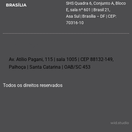
SHS Quadra 6, Conjunto A, Bloco
BRASÍLIA
E, sala nº 601 | Brasil 21,
Asa Sul | Brasília – DF | CEP:
70316-10
PALHOÇA
Av. Atílio Pagani, 115 | sala 1005 | CEP 88132-149,
Palhoça | Santa Catarina | OAB/SC 453
Todos os direitos reservados
wid.studio