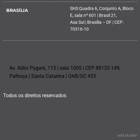
SHS Quadra 6, Conjunto A, Bloco
BRASÍLIA
E, sala nº 601 | Brasil 21,
Asa Sul | Brasília – DF | CEP:
70316-10
PALHOÇA
Av. Atílio Pagani, 115 | sala 1005 | CEP 88132-149,
Palhoça | Santa Catarina | OAB/SC 453
Todos os direitos reservados
wid.studio