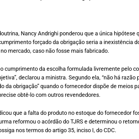
outrina, Nancy Andrighi ponderou que a única hipótese q
cumprimento forçado da obrigação seria a inexistência
o mercado, caso não fosse mais fabricado.
 do cumprimento da escolha formulada livremente pelo c
bjetiva”, declarou a ministra. Segundo ela, “não há razão
o da obrigação” quando o fornecedor dispõe de meios pa
recise obtê-lo com outros revendedores.
icou que a falta do produto no estoque do fornecedor fo
Turma reformou o acórdão do TJRS e determinou o retorn
ssiga nos termos do artigo 35, inciso I, do CDC.