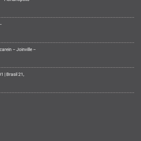
–
arein – Joinville –
 | Brasil 21,