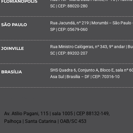
FLORIANÓPOLIS
SC | CEP: 88020-280
Rua Jacundá, nº 219 | Morumbi – São Paulo 
SÃO PAULO
SP | CEP: 05679-060
Rua Ministro Calógeras, nº 343, 9º andar | Buc
JOINVILLE
SC | CEP: 89202-207
SHS Quadra 6, Conjunto A, Bloco E, sala nº 601
BRASÍLIA
Asa Sul | Brasília – DF | CEP: 70316-10
PALHOÇA
Av. Atílio Pagani, 115 | sala 1005 | CEP 88132-149,
Palhoça | Santa Catarina | OAB/SC 453