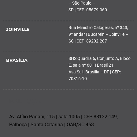
– São Paulo –
SP | CEP: 05679-060
Rua Ministro Calógeras, nº 343,
JOINVILLE
9º andar | Bucarein – Joinville –
SC | CEP: 89202-207
SHS Quadra 6, Conjunto A, Bloco
BRASÍLIA
E, sala nº 601 | Brasil 21,
Asa Sul | Brasília – DF | CEP:
70316-10
PALHOÇA
Av. Atílio Pagani, 115 | sala 1005 | CEP 88132-149,
Palhoça | Santa Catarina | OAB/SC 453