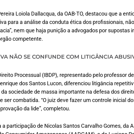
ereira Loiola Dallacqua, da OAB-TO, destacou que a enti
a para a análise da conduta ética dos profissionais, nã
cacia”, nem que haja punição a advogados por supostas i
órgão competente.
TIVA NÃO SE CONFUNDE COM LITIGÂNCIA ABUSI
 Direito Processual (IBDP), representado pelo professor de
rique dos Santos Lucon, diferenciou litigância repetitiva
da sociedade de massa importante na defesa dos direit
 ser combatida. “O juiz deve fazer um controle inicial 
provação da lide”, completou.
nda a participação de Nicolas Santos Carvalho Gomes, da 