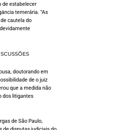
o de estabelecer
gância temerária. “As
 de cautela do
s devidamente
ISCUSSÕES
Sousa, doutorando em
ssibilidade de o juiz
derou que a medida não
 dos litigantes
argas de São Paulo,
de disputas judiciais do