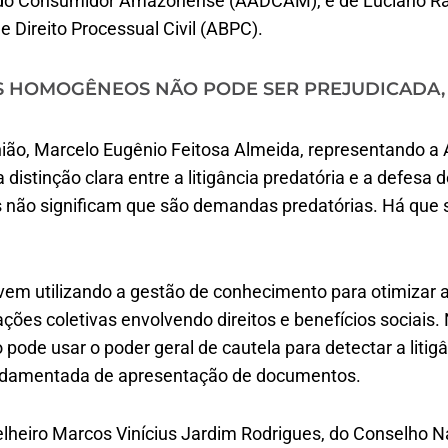
o Consumidor Amazonense (AADCAM), e de Luciano Ram
e Direito Processual Civil (ABPC).
OS HOMOGÊNEOS NÃO PODE SER PREJUDICADA,
nião, Marcelo Eugênio Feitosa Almeida, representando a
distinção clara entre a litigância predatória e a defesa
não significam que são demandas predatórias. Há que s
vem utilizando a gestão de conhecimento para otimizar a
ões coletivas envolvendo direitos e benefícios sociais.
pode usar o poder geral de cautela para detectar a litigâ
ndamentada de apresentação de documentos.
lheiro Marcos Vinícius Jardim Rodrigues, do Conselho Na