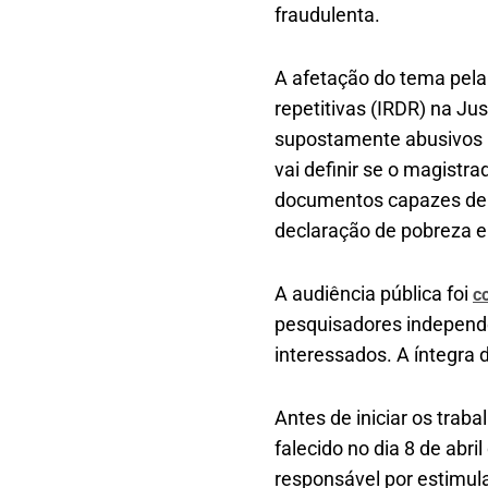
fraudulenta.
A afetação do tema pel
repetitivas (IRDR) na J
supostamente abusivos r
vai definir se o magistra
documentos capazes de 
declaração de pobreza e 
A audiência pública foi
c
pesquisadores independen
interessados. A íntegra 
Antes de iniciar os tra
falecido no dia 8 de abri
responsável por estimula