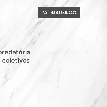
48 98845.2272
predatória
 coletivos