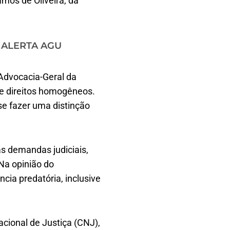
os de Oliveira, da
 ALERTA AGU
 Advocacia-Geral da
 de direitos homogêneos.
e fazer uma distinção
s demandas judiciais,
 Na opinião do
ncia predatória, inclusive
cional de Justiça (CNJ),