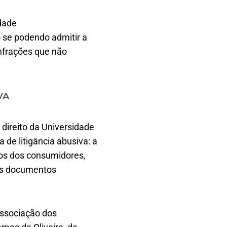
dade
o se podendo admitir a
nfrações que não
VA
 direito da Universidade
 de litigância abusiva: a
os dos consumidores,
dos documentos
Associação dos