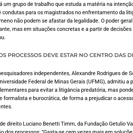
há um grupo de trabalho que estuda a matéria na intençã
e condutas para os magistrados no enfrentamento da liti
meno não podem se afastar da legalidade. O poder geral
ante, mas em situações concretas e a partir de decisõe
ou.
OS PROCESSOS DEVE ESTAR NO CENTRO DAS D
 pesquisadores independentes, Alexandre Rodrigues de 
Universidade Federal de Minas Gerais (UFMG), admitiu a po
ementares para evitar a litigância predatória, mas pon
formalista e burocrática, de forma a prejudicar o acesso
entes.
de direito Luciano Benetti Timm, da Fundação Getulio V
ão dos processos: “Gasta-se cem vezes mais em soluções 