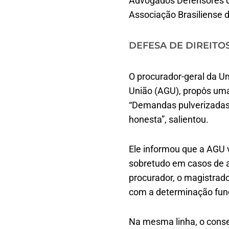
Advogados Defensores d
Associação Brasiliense d
DEFESA DE DIREIT
O procurador-geral da U
União (AGU), propôs uma 
“Demandas pulverizadas 
honesta”, salientou.
Ele informou que a AGU 
sobretudo em casos de aç
procurador, o magistrado 
com a determinação fu
Na mesma linha, o conse