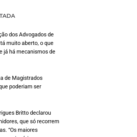
ITADA
iação dos Advogados de
tá muito aberto, o que
ue já há mecanismos de
ta de Magistrados
 que poderiam ser
igues Britto declarou
midores, que só recorrem
as. “Os maiores