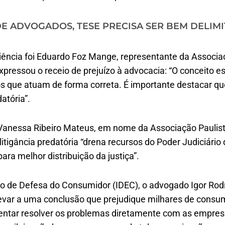
E ADVOGADOS, TESE PRECISA SER BEM DELIM
udiência foi Eduardo Foz Mange, representante da Assoc
pressou o receio de prejuízo à advocacia: “O conceito es
os que atuam de forma correta. É importante destacar q
atória”.
 Vanessa Ribeiro Mateus, em nome da Associação Paulis
litigância predatória “drena recursos do Poder Judiciário
ara melhor distribuição da justiça”.
to de Defesa do Consumidor (IDEC), o advogado Igor Rodr
evar a uma conclusão que prejudique milhares de consu
 tentar resolver os problemas diretamente com as empres