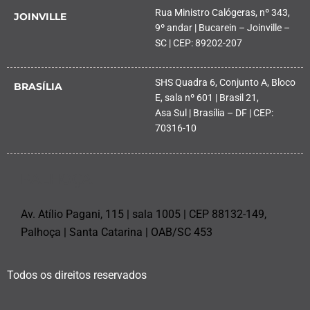
Rua Ministro Calógeras, nº 343,
JOINVILLE
9º andar | Bucarein – Joinville –
SC | CEP: 89202-207
SHS Quadra 6, Conjunto A, Bloco
BRASÍLIA
E, sala nº 601 | Brasil 21,
Asa Sul | Brasília – DF | CEP:
70316-10
PALHOÇA
Av. Atílio Pagani, 115 | sala 1005 | CEP 88132-149,
Palhoça | Santa Catarina | OAB/SC 453
Todos os direitos reservados