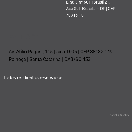
E, sala nº 601 | Brasil 21,
Asa Sul | Brasília – DF | CEP:
70316-10
PALHOÇA
Av. Atílio Pagani, 115 | sala 1005 | CEP 88132-149,
Palhoça | Santa Catarina | OAB/SC 453
Todos os direitos reservados
wid.studio