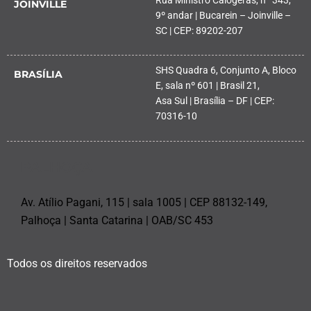
JOINVILLE
9º andar | Bucarein – Joinville –
SC | CEP: 89202-207
SHS Quadra 6, Conjunto A, Bloco
BRASÍLIA
E, sala nº 601 | Brasil 21,
Asa Sul | Brasília – DF | CEP:
70316-10
PALHOÇA
Av. Atílio Pagani, 115 | sala 1005 | CEP 88132-149,
Palhoça | Santa Catarina | OAB/SC 453
Todos os direitos reservados