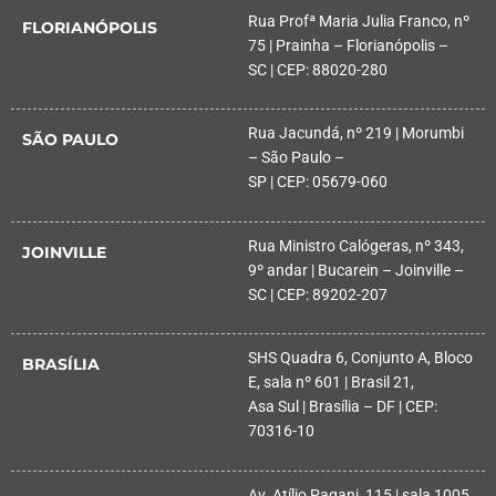
Rua Profª Maria Julia Franco, nº
FLORIANÓPOLIS
75 | Prainha – Florianópolis –
SC | CEP: 88020-280
Rua Jacundá, nº 219 | Morumbi
SÃO PAULO
– São Paulo –
SP | CEP: 05679-060
Rua Ministro Calógeras, nº 343,
JOINVILLE
9º andar | Bucarein – Joinville –
SC | CEP: 89202-207
SHS Quadra 6, Conjunto A, Bloco
BRASÍLIA
E, sala nº 601 | Brasil 21,
Asa Sul | Brasília – DF | CEP:
70316-10
Av. Atílio Pagani, 115 | sala 1005