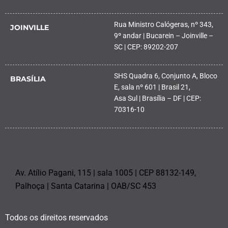
Rua Ministro Calógeras, nº 343,
JOINVILLE
9º andar | Bucarein – Joinville –
SC | CEP: 89202-207
SHS Quadra 6, Conjunto A, Bloco
BRASÍLIA
E, sala nº 601 | Brasil 21,
Asa Sul | Brasília – DF | CEP:
70316-10
PALHOÇA
Av. Atílio Pagani, 115 | sala 1005 | CEP 88132-149,
Palhoça | Santa Catarina | OAB/SC 453
Todos os direitos reservados