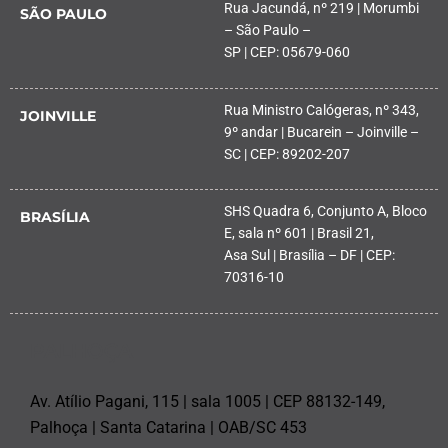
Rua Jacundá, nº 219 | Morumbi
SÃO PAULO
– São Paulo –
SP | CEP: 05679-060
Rua Ministro Calógeras, nº 343,
JOINVILLE
9º andar | Bucarein – Joinville –
SC | CEP: 89202-207
SHS Quadra 6, Conjunto A, Bloco
BRASÍLIA
E, sala nº 601 | Brasil 21,
Asa Sul | Brasília – DF | CEP:
70316-10
PALHOÇA
Av. Atílio Pagani, 115 | sala 1005 | CEP 88132-149,
Palhoça | Santa Catarina | OAB/SC 453