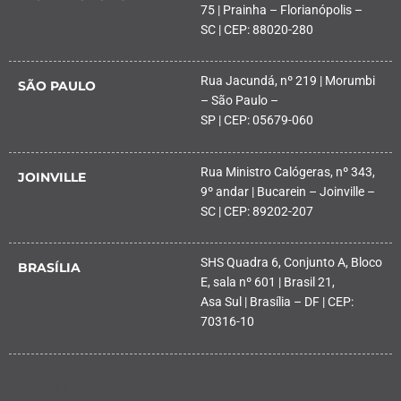
75 | Prainha – Florianópolis –
SC | CEP: 88020-280
Rua Jacundá, nº 219 | Morumbi
SÃO PAULO
– São Paulo –
SP | CEP: 05679-060
Rua Ministro Calógeras, nº 343,
JOINVILLE
9º andar | Bucarein – Joinville –
SC | CEP: 89202-207
SHS Quadra 6, Conjunto A, Bloco
BRASÍLIA
E, sala nº 601 | Brasil 21,
Asa Sul | Brasília – DF | CEP:
70316-10
PALHOÇA