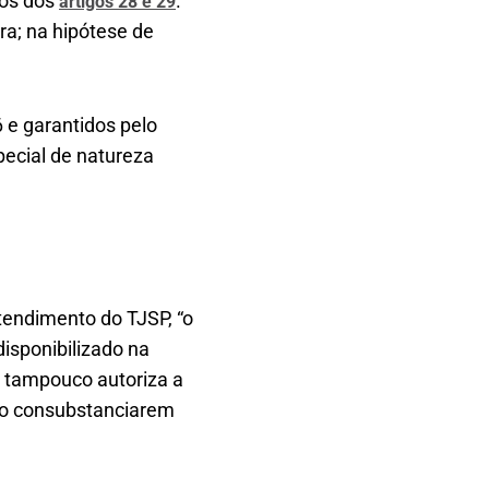
mos dos
.
artigos 28 e 2​9
ra; na hipótese de
 e garantidos pelo
pecial de natureza
ntendimento do TJSP, “o
isponibilizado na
a, tampouco autoriza a
não consubstanciarem