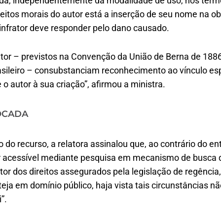
gida, independentemente da modalidade de uso, nos ter
reitos morais do autor está a inserção de seu nome na ob
o infrator deve responder pelo dano causado.
utor – previstos na Convenção da União de Berna de 1886
asileiro – consubstanciam reconhecimento ao vínculo es
o autor à sua criação”, afirmou a ministra.
OCADA
o do recurso, a relatora assinalou que, ao contrário do e
tar acessível mediante pesquisa em mecanismo de busca d
utor dos direitos assegurados pela legislação de regênci
eja em domínio público, haja vista tais circunstâncias 
”.