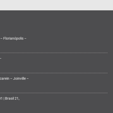
 – Florianópolis –
–
arein – Joinville –
 | Brasil 21,