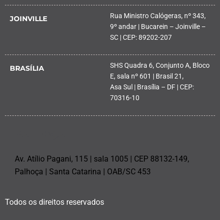
Rua Ministro Calógeras, nº 343,
JOINVILLE
9º andar | Bucarein – Joinville –
SC | CEP: 89202-207
SHS Quadra 6, Conjunto A, Bloco
BRASÍLIA
E, sala nº 601 | Brasil 21,
Asa Sul | Brasília – DF | CEP:
70316-10
PALHOÇA
Av. Atílio Pagani, 115 | sala 1005 | CEP 88132-149,
Palhoça | Santa Catarina | OAB/SC 453
Todos os direitos reservados