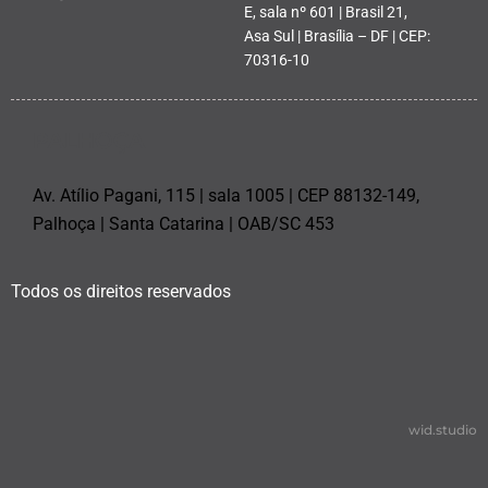
E, sala nº 601 | Brasil 21,
Asa Sul | Brasília – DF | CEP:
70316-10
PALHOÇA
Av. Atílio Pagani, 115 | sala 1005 | CEP 88132-149,
Palhoça | Santa Catarina | OAB/SC 453
Todos os direitos reservados
wid.studio