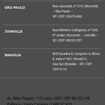
Rua Jacundá, nº 219 | Morumbi
SÃO PAULO
– São Paulo –
SP | CEP: 05679-060
Rua Ministro Calógeras, nº 343,
JOINVILLE
9º andar | Bucarein – Joinville –
SC | CEP: 89202-207
SHS Quadra 6, Conjunto A, Bloco
BRASÍLIA
E, sala nº 601 | Brasil 21,
Asa Sul | Brasília – DF | CEP:
70316-10
PALHOÇA
Av. Atílio Pagani, 115 | sala 1005 | CEP 88132-149,
Palhoça | Santa Catarina | OAB/SC 453