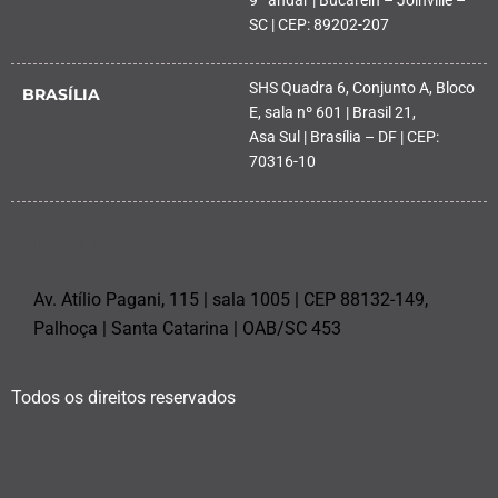
SC | CEP: 89202-207
SHS Quadra 6, Conjunto A, Bloco
BRASÍLIA
E, sala nº 601 | Brasil 21,
Asa Sul | Brasília – DF | CEP:
70316-10
PALHOÇA
Av. Atílio Pagani, 115 | sala 1005 | CEP 88132-149,
Palhoça | Santa Catarina | OAB/SC 453
Todos os direitos reservados