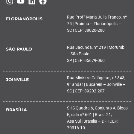
Rua Profª Maria Julia Franco, nº
FLORIANÓPOLIS
75 | Prainha – Florianópolis –
SC | CEP: 88020-280
Rua Jacundá, nº 219 | Morumbi
SÃO PAULO
– São Paulo –
SP | CEP: 05679-060
Rua Ministro Calógeras, nº 343,
JOINVILLE
9º andar | Bucarein – Joinville –
SC | CEP: 89202-207
SHS Quadra 6, Conjunto A, Bloco
BRASÍLIA
E, sala nº 601 | Brasil 21,
Asa Sul | Brasília – DF | CEP:
70316-10