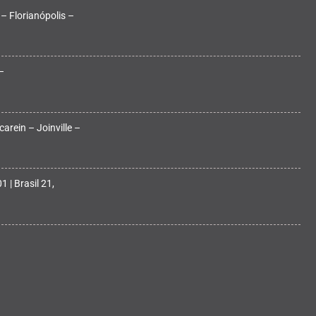
 – Florianópolis –
–
arein – Joinville –
 | Brasil 21,