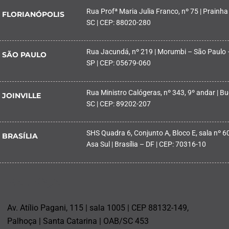
Rua Profª Maria Julia Franco, nº 75 | Prainha
FLORIANÓPOLIS
SC | CEP: 88020-280
Rua Jacundá, nº 219 | Morumbi – São Paulo 
SÃO PAULO
SP | CEP: 05679-060
Rua Ministro Calógeras, nº 343, 9º andar | Buc
JOINVILLE
SC | CEP: 89202-207
SHS Quadra 6, Conjunto A, Bloco E, sala nº 601
BRASÍLIA
Asa Sul | Brasília – DF | CEP: 70316-10
PALHOÇA
Av. Atílio Pagani, 115 | sala 1005 | CEP 88132-149,
Palhoça | Santa Catarina | OAB/SC 453