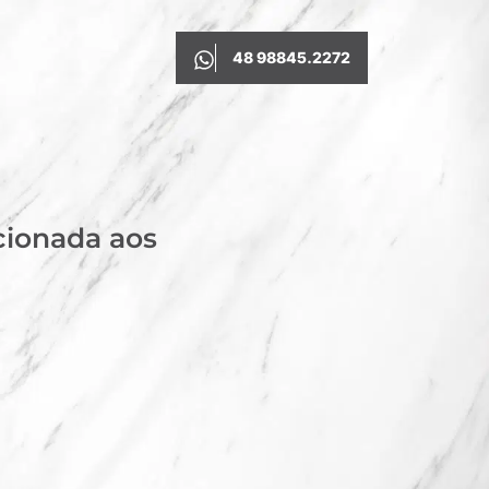
48 98845.2272
cionada aos