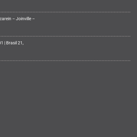
arein – Joinville –
 | Brasil 21,