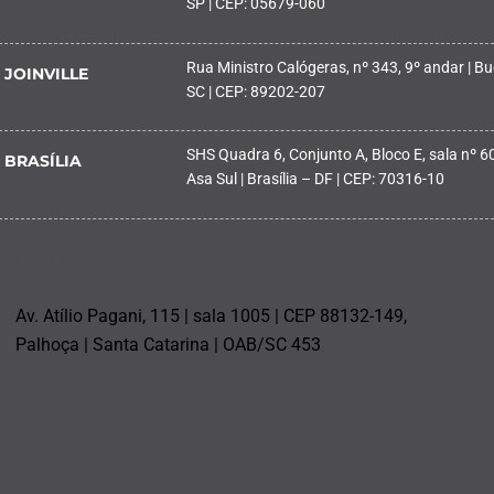
SP | CEP: 05679-060
Rua Ministro Calógeras, nº 343, 9º andar | Buc
JOINVILLE
SC | CEP: 89202-207
SHS Quadra 6, Conjunto A, Bloco E, sala nº 601
BRASÍLIA
Asa Sul | Brasília – DF | CEP: 70316-10
PALHOÇA
Av. Atílio Pagani, 115 | sala 1005 | CEP 88132-149,
Palhoça | Santa Catarina | OAB/SC 453