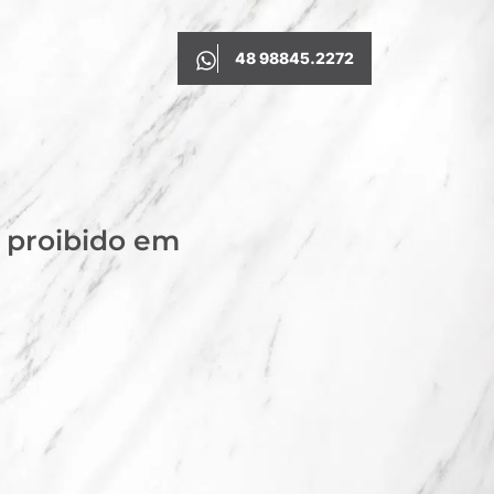
48 98845.2272
é proibido em