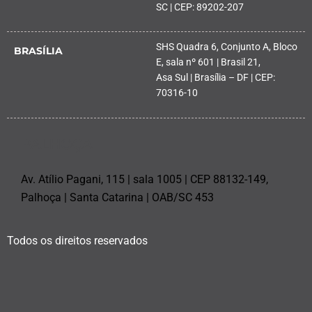
SC | CEP: 89202-207
SHS Quadra 6, Conjunto A, Bloco
BRASÍLIA
E, sala nº 601 | Brasil 21,
Asa Sul | Brasília – DF | CEP:
70316-10
PALHOÇA
Av. Atílio Pagani, 115 | sala 1005 | CEP 88132-149,
Palhoça | Santa Catarina | OAB/SC 453
Todos os direitos reservados