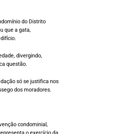
domínio do Distrito
ou que a gata,
ifício.
edade, divergindo,
ica questão.
dação só se justifica nos
ossego dos moradores.
nvenção condominial,
representa o exercício da