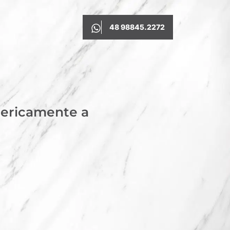
48 98845.2272
nericamente a