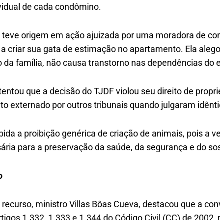
vidual de cada condômino.
J teve origem em ação ajuizada por uma moradora de con
to a criar sua gata de estimação no apartamento. Ela aleg
a família, não causa transtorno nas dependências do ed
tentou que a decisão do TJDF violou seu direito de propri
to externado por outros tribunais quando julgaram idênt
bida a proibição genérica de criação de animais, pois a ve
ária para a preservação da saúde, da segurança e do s
o
o recurso, ministro Villas Bôas Cueva, destacou que a co
tigos 1.332, 1.333 e 1.344 do Código Civil (CC) de 2002, 