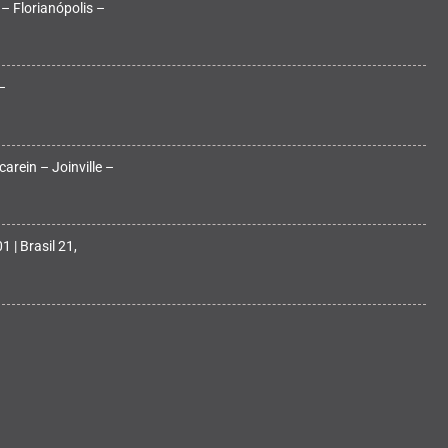
 – Florianópolis –
–
arein – Joinville –
 | Brasil 21,