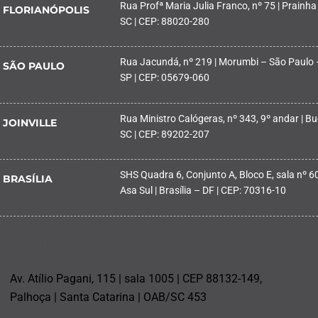
Rua Profª Maria Julia Franco, nº 75 | Prainha
FLORIANÓPOLIS
SC | CEP: 88020-280
Rua Jacundá, nº 219 | Morumbi – São Paulo 
SÃO PAULO
SP | CEP: 05679-060
Rua Ministro Calógeras, nº 343, 9º andar | Buc
JOINVILLE
SC | CEP: 89202-207
SHS Quadra 6, Conjunto A, Bloco E, sala nº 601
BRASÍLIA
Asa Sul | Brasília – DF | CEP: 70316-10
PALHOÇA
Av. Atílio Pagani, 115 | sala 1005 | CEP 88132-149,
Palhoça | Santa Catarina | OAB/SC 453