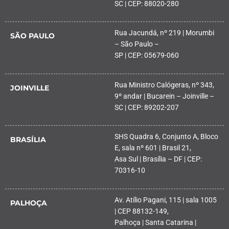
SC | CEP: 88020-280
Rua Jacundá, nº 219 | Morumbi
SÃO PAULO
– São Paulo –
SP | CEP: 05679-060
Rua Ministro Calógeras, nº 343,
JOINVILLE
9º andar | Bucarein – Joinville –
SC | CEP: 89202-207
SHS Quadra 6, Conjunto A, Bloco
BRASÍLIA
E, sala nº 601 | Brasil 21,
Asa Sul | Brasília – DF | CEP:
70316-10
Av. Atílio Pagani, 115 | sala 1005
PALHOÇA
| CEP 88132-149,
Palhoça | Santa Catarina |