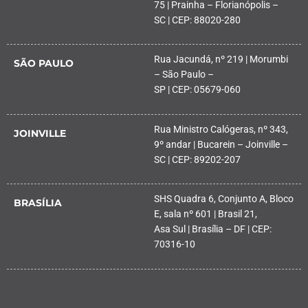
75 | Prainha – Florianópolis –
SC | CEP: 88020-280
Rua Jacundá, nº 219 | Morumbi
SÃO PAULO
– São Paulo –
SP | CEP: 05679-060
Rua Ministro Calógeras, nº 343,
JOINVILLE
9º andar | Bucarein – Joinville –
SC | CEP: 89202-207
SHS Quadra 6, Conjunto A, Bloco
BRASÍLIA
E, sala nº 601 | Brasil 21,
Asa Sul | Brasília – DF | CEP:
70316-10
PALHOÇA