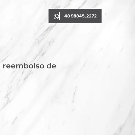
48 98845.2272
r reembolso de