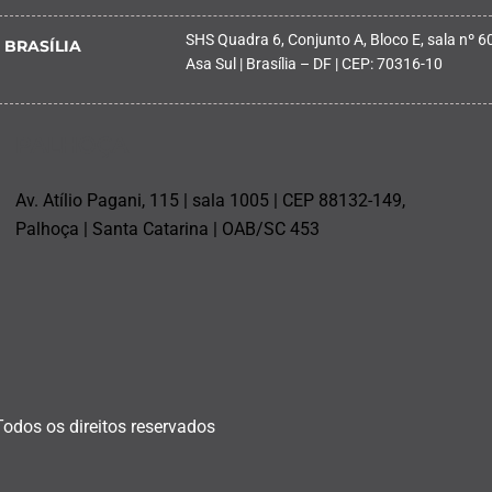
SHS Quadra 6, Conjunto A, Bloco E, sala nº 601
BRASÍLIA
Asa Sul | Brasília – DF | CEP: 70316-10
PALHOÇA
Av. Atílio Pagani, 115 | sala 1005 | CEP 88132-149,
Palhoça | Santa Catarina | OAB/SC 453
Todos os direitos reservados