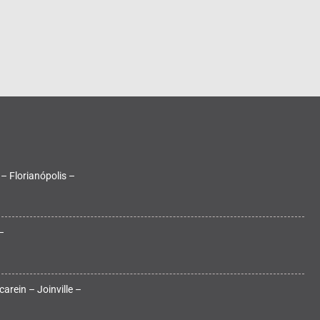
 – Florianópolis –
–
arein – Joinville –