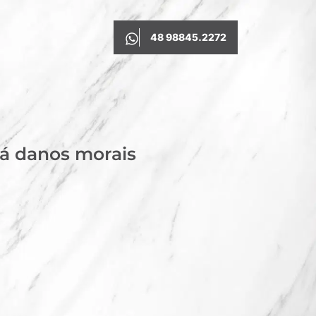
48 98845.2272
rá danos morais