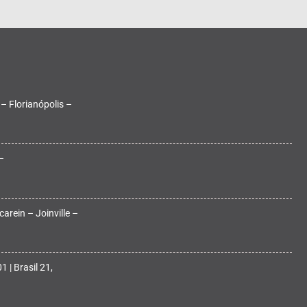
 – Florianópolis –
–
arein – Joinville –
 | Brasil 21,