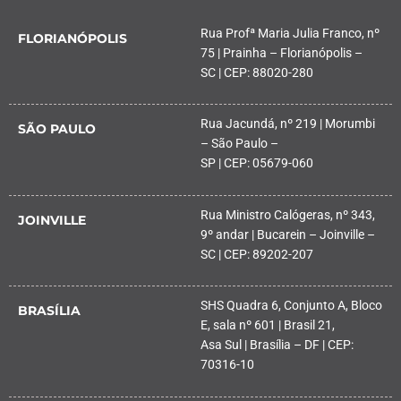
Rua Profª Maria Julia Franco, nº
FLORIANÓPOLIS
75 | Prainha – Florianópolis –
SC | CEP: 88020-280
Rua Jacundá, nº 219 | Morumbi
SÃO PAULO
– São Paulo –
SP | CEP: 05679-060
Rua Ministro Calógeras, nº 343,
JOINVILLE
9º andar | Bucarein – Joinville –
SC | CEP: 89202-207
SHS Quadra 6, Conjunto A, Bloco
BRASÍLIA
E, sala nº 601 | Brasil 21,
Asa Sul | Brasília – DF | CEP:
70316-10