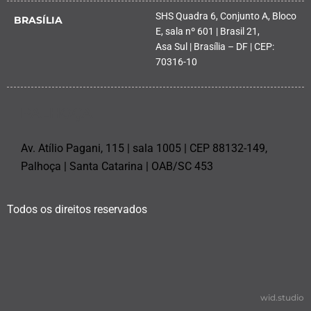
SHS Quadra 6, Conjunto A, Bloco
BRASÍLIA
E, sala nº 601 | Brasil 21,
Asa Sul | Brasília – DF | CEP:
70316-10
PALHOÇA
Av. Atílio Pagani, 115 | sala 1005 | CEP 88132-149,
Palhoça | Santa Catarina | OAB/SC 453
Todos os direitos reservados
wid.studio