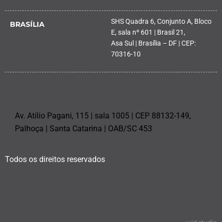
SHS Quadra 6, Conjunto A, Bloco
BRASÍLIA
E, sala nº 601 | Brasil 21,
Asa Sul | Brasília – DF | CEP:
70316-10
PALHOÇA
Av. Atílio Pagani, 115 | sala 1005 | CEP 88132-149,
Palhoça | Santa Catarina | OAB/SC 453
Todos os direitos reservados