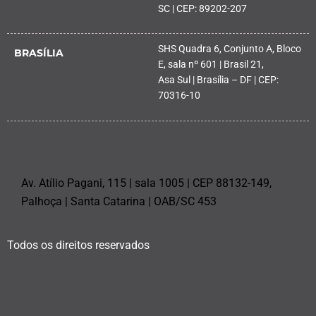
SC | CEP: 89202-207
SHS Quadra 6, Conjunto A, Bloco
BRASÍLIA
E, sala nº 601 | Brasil 21,
Asa Sul | Brasília – DF | CEP:
70316-10
PALHOÇA
Av. Atílio Pagani, 115 | sala 1005 | CEP 88132-149,
Palhoça | Santa Catarina | OAB/SC 453
Todos os direitos reservados