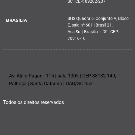
SC | CEP: 89202-207
SHS Quadra 6, Conjunto A, Bloco
BRASÍLIA
E, sala nº 601 | Brasil 21,
Asa Sul | Brasília – DF | CEP:
70316-10
PALHOÇA
Av. Atílio Pagani, 115 | sala 1005 | CEP 88132-149,
Palhoça | Santa Catarina | OAB/SC 453
Todos os direitos reservados